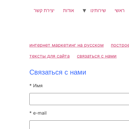
ראשי
שירותינו
אודות
יצירת קשר
интернет маркетинг на русском
постро
тексты для сайта
связаться с нами
Связаться с нами
* Имя
* e-mail